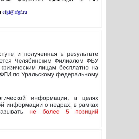
и
efgi
@
rfgf
.
ru
тупе и полученная в результате
ляется Челябинским Филиалом ФБУ
 физическим лицам бесплатно на
ТФГИ по Уральскому федеральному
огической информации, в целях
ой информации о недрах, в рамках
указывать
не более 5 позиций