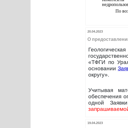
недропользов
По во
20.04.2023
О предоставлени
Геологическая
государственн
«ТФГИ по Ура
основании
Зая
округу».
Учитывая мат
обеспечения о
одной Заявк
запрашиваемой
19.04.2023