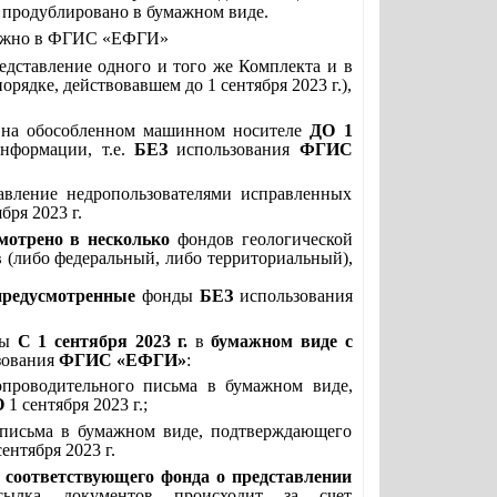
 продублировано в бумажном виде.
 можно в ФГИС «ЕФГИ»
едставление одного и того же Комплекта и в
рядке, действовавшем до 1 сентября 2023 г.),
й
на обособленном машинном носителе
ДО
1
нформации, т.е.
БЕЗ
использования
ФГИС
авление недропользователями исправленных
бря 2023 г.
мотрено в
несколько
фондов геологической
 (либо федеральный, либо территориальный),
предусмотренные
фонды
БЕЗ
использования
ны
С 1 сентября 2023 г.
в
бумажном виде с
зования
ФГИС «ЕФГИ»
:
проводительного письма в бумажном виде,
О
1 сентября 2023 г.;
письма в бумажном виде, подтверждающего
сентября 2023 г.
 соответствующего фонда о представлении
есылка документов происходит за счет