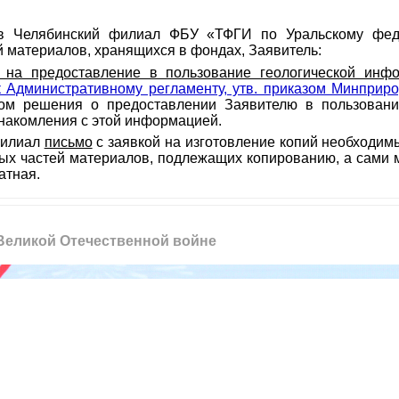
 Челябинский филиал ФБУ «ТФГИ по Уральскому феде
й материалов, хранящихся в фондах, Заявитель:
у на предоставление в пользование геологической ин
 Административному регламенту, утв. приказом Минприро
ом решения о предоставлении Заявителю в пользовани
знакомления с этой информацией.
Филиал
письмо
с заявкой на изготовление копий необходим
ных частей материалов, подлежащих копированию, а сами 
латная.
 Великой Отечественной войне