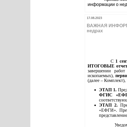
информации о нед
17.08.2023
ВАЖНАЯ ИНФОРМА
недрах
С
1 сен
ИТОГОВЫЕ отче
завершении работ
ископаемых),
перв
(далее – Комплект)
ЭТАП 1.
Пред
ФГИС «ЕФГ
соответствую
ЭТАП 2.
Пре
«ЕФГИ». Пред
представлени
Уведо