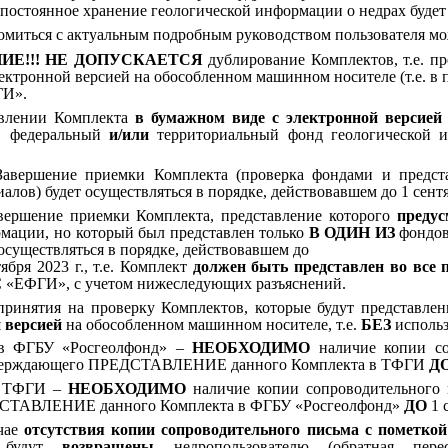
постоянное хранение геологической информации о недрах будет
омиться с актуальным подробным руководством пользователя
ИЕ!!! НЕ ДОПУСКАЕТСЯ
дублирование Комплектов, т.е. пр
ектронной версией на обособленном машинном носителе (т.е. в по
ГИ».
влении Комплекта
в бумажном виде с электронной версие
в
федеральный
и/или
территориальный фонд геологической и
Завершение приемки Комплекта (проверка фондами и предст
иалов) будет осуществляться в порядке, действовавшем до 1 сентя
вершение приемки Комплекта, представление которого
предус
мации, но который был
представлен только
В ОДИН ИЗ
фондов
 осуществляться в порядке, действовавшем до
тября 2023 г., т.е. Комплект
должен быть представлен
во все 
«ЕФГИ», с учетом нижеследующих разъяснений.
принятия на проверку Комплектов,
которые будут
представле
 версией
на обособленном машинном носителе, т.е.
БЕЗ
исполь
в ФГБУ «Росгеолфонд» –
НЕОБХОДИМО
наличие копии со
верждающего ПРЕДСТАВЛЕНИЕ данного Комплекта в ТФГИ
Д
 ТФГИ –
НЕОБХОДИМО
наличие копии сопроводительного 
СТАВЛЕНИЕ данного Комплекта в ФГБУ «Росгеолфонд»
ДО
1 
чае
отсутствия копии сопроводительного письма с пометкой
ы будут
возвращены
недропользователю (обратная пер