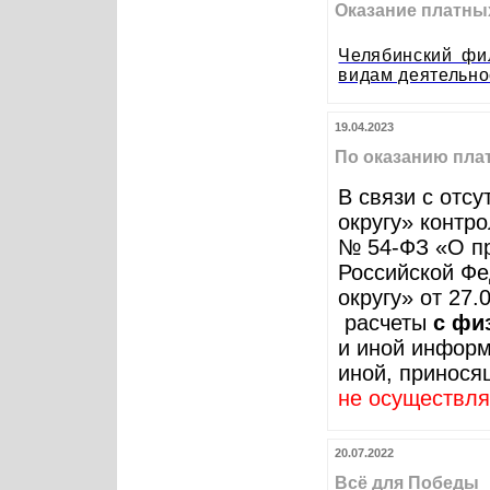
Оказание платны
Челябинский фи
видам деятельно
19.04.2023
По оказанию пла
В связи с отс
округу» контр
№ 54-ФЗ «О пр
Российской Фе
округу» от 27
расчеты
с фи
и иной информ
иной, принося
не осуществл
20.07.2022
Всё для Победы