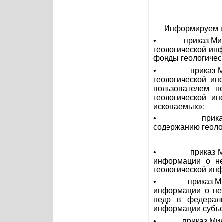
Информируем ва
•
приказ Ми
геологической ин
фонды геологичес
•
приказ 
геологической и
пользователем 
геологической и
ископаемых»;
•
прик
содержанию геоло
•
приказ 
информации о не
геологической ин
•
приказ М
информации о не
недр в федерал
информации субъе
•
приказ Ми