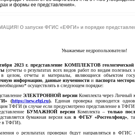
рах и формы ее представления».
ЦИЯ! О запуске ФГИС «ЕФГИ» и порядке представлен
Уважаемые недропользователи!
тября 2023 г.
представление
КОМПЛЕКТОВ
геологическо
ты
(отчеты о результатах всех видов работ по видам полезных
 в целом, отчеты и материалы, являющиеся объектом госу
ичную информацию
,
данные изученности
и
паспорта местор
, необходимо* осуществлять в следующем порядке:
ставление
ЭЛЕКТРОННОЙ версии
Комплекта
через Личный к
И» (
https://new.efgi.ru
).
Единая проверка проводится одно
щим ТФГИ (в случае если предусмотрено представление в ТФГИ
дставление
БУМАЖНОЙ
версии
Комплекта –
только пос
ставляется бумажная версия как
в ФГБУ «Росгеолфонд»
, т
е в ТФГИ).
мления о результатах проверки будут направляться в ФГИС