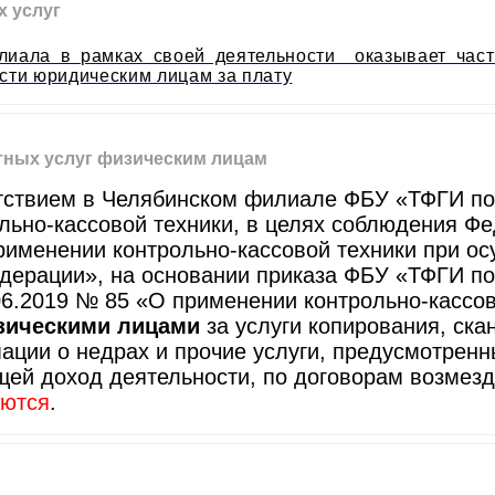
х услуг
лиала в рамках своей деятельности оказывает част
сти юридическим лицам за плату
тных услуг физическим лицам
утствием в Челябинском филиале ФБУ «ТФГИ п
ольно-кассовой техники, в целях соблюдения Фе
именении контрольно-кассовой техники при ос
дерации», на основании приказа ФБУ «ТФГИ п
.06.2019 № 85 «О применении контрольно-кассов
зическими лицами
за услуги копирования, ска
ации о недрах и прочие услуги, предусмотрен
щей доход деятельности, по договорам возмезд
яются
.