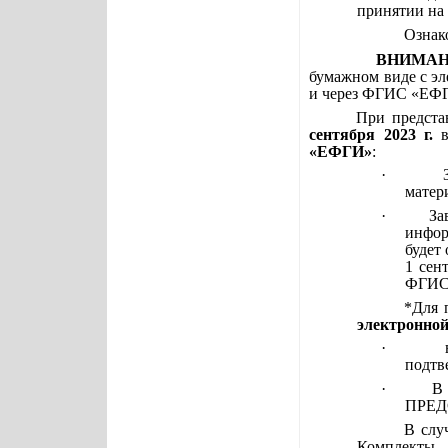
принятии на 
Ознак
ВНИМАН
бумажном виде с эл
и через ФГИС «ЕФ
При предста
сентября 2023 г.
«ЕФГИ»
:
·
матер
·
За
инфор
будет
1 сен
ФГИС 
*Для 
электронной
·
подт
·
В
ПРЕД
В слу
Комплект