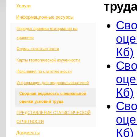
труд
Услуги
Информационные ресурсы
Сво
Порядок приемки материалов на
оце
хранение
Кб)
Формы статотчетности
Карты геологической изученности
Сво
Пояснения по статотчетности
оце
Информация для недропользователей
Кб)
Сводная ведомость специальной
оценки условий труда
Сво
ПРЕДСТАВЛЕНИЕ СТАТИСТИЧЕСКОЙ
оце
ОТЧЕТНОСТИ
Кб)
Документы