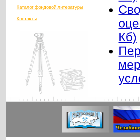
Сво
Каталог фондовой литературы
Контакты
оце
Кб)
Пер
мер
усл