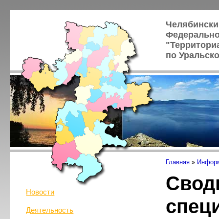
Челябински
Федерально
"Территори
по Уральск
Главная
»
Информ
Свод
Новости
спец
Деятельность