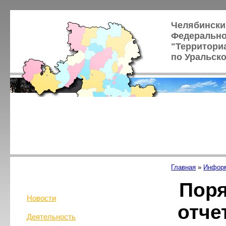
Челябински
Федерально
"Территори
по Уральск
Главная
»
Информ
Поря
Новости
отче
Деятельность