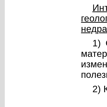
Ин
геол
недра
1)
мате
изме
полез
2) 