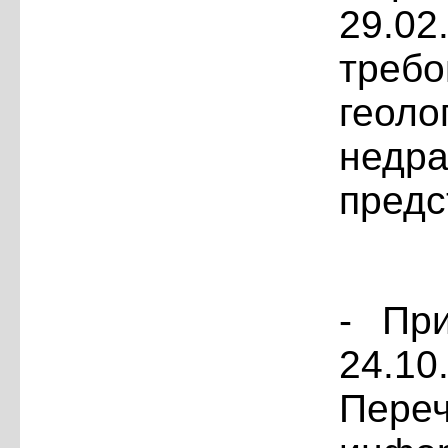
29.02
требо
геоло
недра
предс
- Пр
24.10
Переч