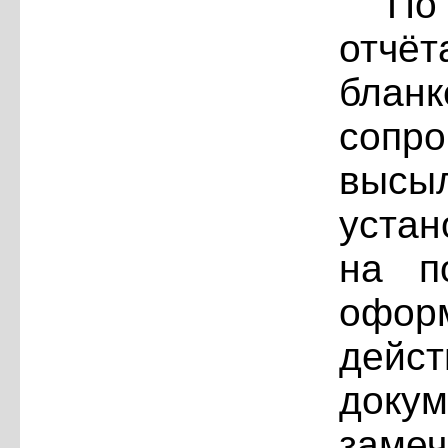
По
отчёт
блан
сопро
выс
уста
на п
офор
дейс
доку
заме