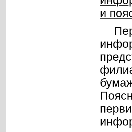
инф
и поя
Пе
инф
пред
фили
бу
Поя
пер
инф