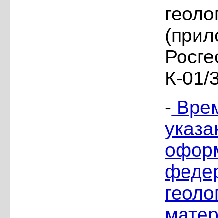
геоло
(прил
Росге
К-01/3
-
Врем
указа
оформ
федер
геоло
матер