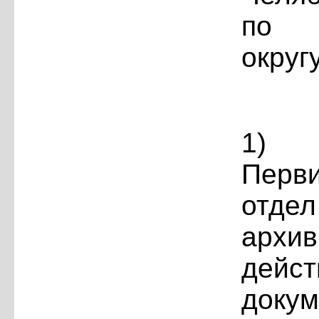
по У
округ
1
Перв
отдел
архи
дейс
док