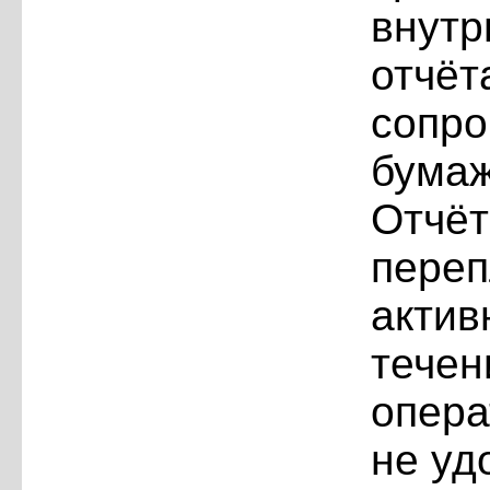
внутр
отчё
сопро
бума
Отчё
переп
акти
теч
опера
не уд