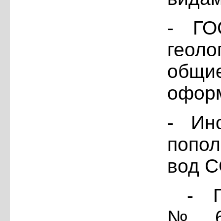
- ГО
геол
общие
офор
- Ин
попо
вод С
- 
№63