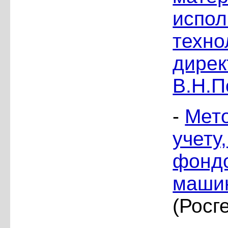
испол
техно
дирек
В.Н.П
-
Мето
учету
фонд
маши
(Росг