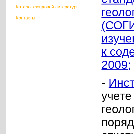
Каталог фондовой литературы
геоло
Контакты
(СОГИ
изуче
к сод
2009;
-
Инс
учете
геоло
поряд