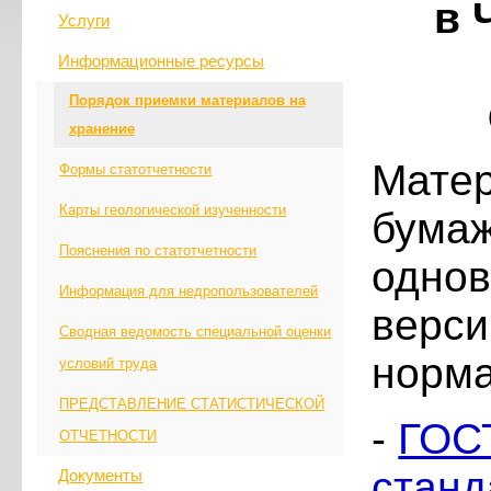
в 
Услуги
Информационные ресурсы
Порядок приемки материалов на
хранение
Матер
Формы статотчетности
Карты геологической изученности
бумаж
Пояснения по статотчетности
одно
Информация для недропользователей
верси
Сводная ведомость специальной оценки
норма
условий труда
ПРЕДСТАВЛЕНИЕ СТАТИСТИЧЕСКОЙ
-
ГОС
ОТЧЕТНОСТИ
станд
Документы