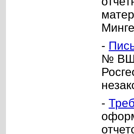
отчет
матер
Минге
-
Пис
№ ВЩ-
Росге
незак
-
Тре
офор
отчет