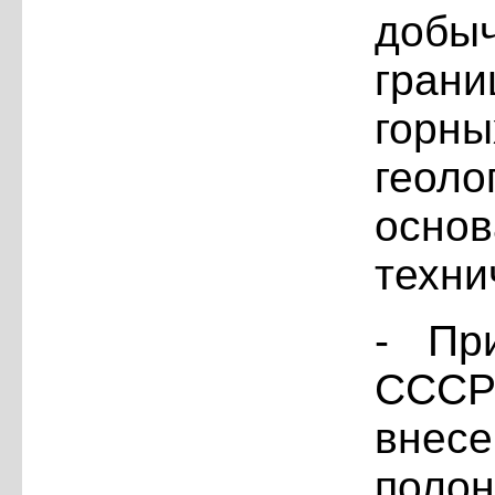
добы
гран
гор
гео
осн
техни
- Пр
СССР
вне
поло