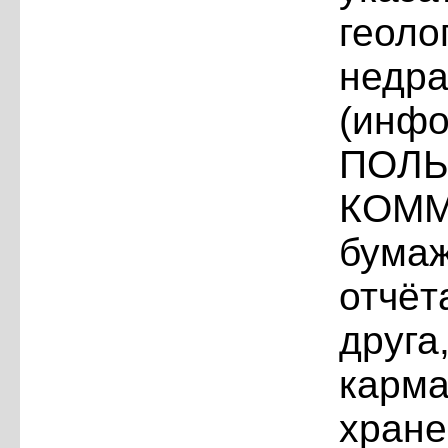
геол
нед
(и
ПО
КОММ
бума
отчёт
друг
кар
хран