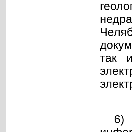
геол
нед
Челя
докум
так 
элек
элект
6