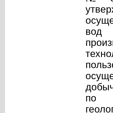
утвер
осущ
вод
пр
тех
пол
осущ
добы
по 
геоло