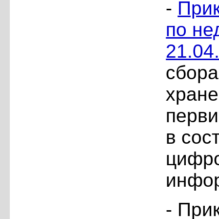
-
Прик
по не
21.04.
сбора
хране
перв
в сос
цифро
инфо
- При