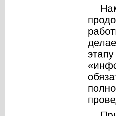
На
прод
рабо
дела
этап
«инф
обяз
полно
прове
Пр