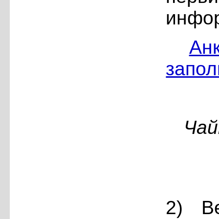
инфо
Ан
запол
Чай
2) В