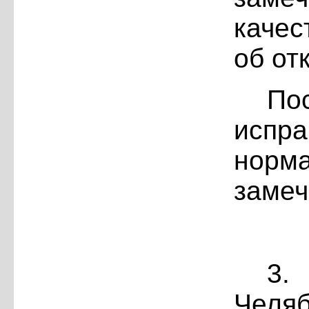
качес
об от
По
испр
нор
замеч
3.
Челя