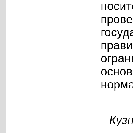
носит
прове
гос
пра
огра
осн
норма
Куз