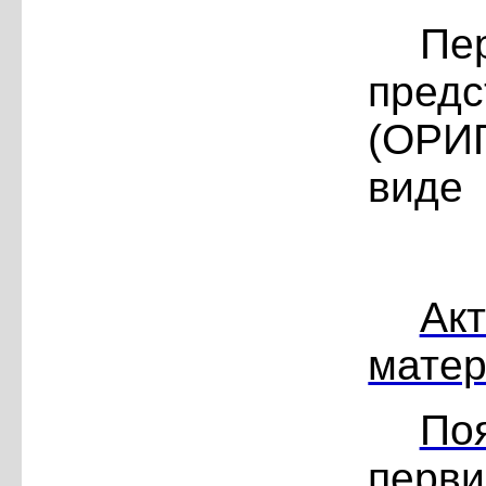
П
пред
(ОРИ
виде
А
мате
По
пер