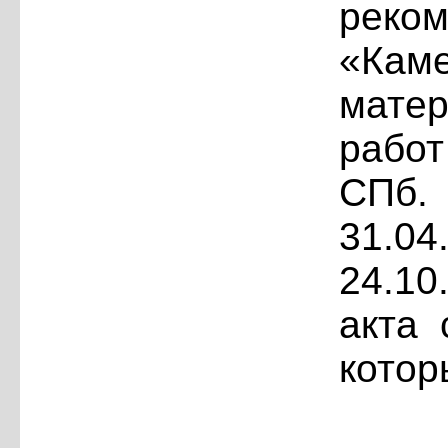
рек
«Ка
мате
рабо
СПб.
31.0
24.10
акта 
котор