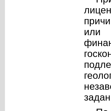
лице
причи
или
фин
госк
под
гео
неза
задан