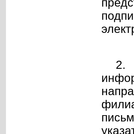
предс
подп
элект
2.
инф
напр
фили
пись
указа