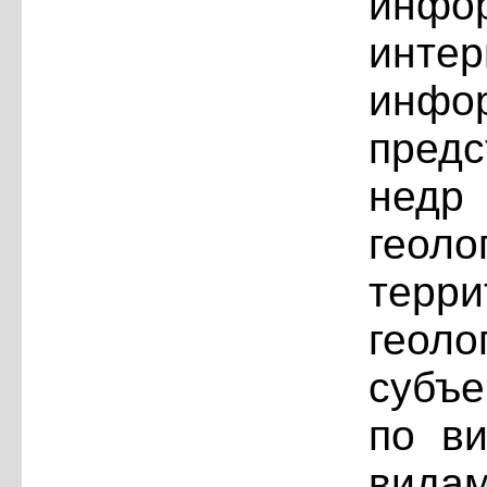
инф
интер
инф
пред
нед
геол
терр
гео
субъ
по в
видам