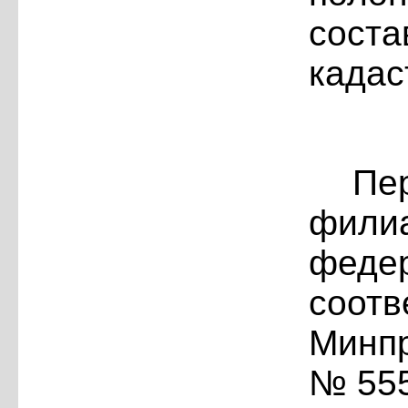
сос
кадас
Пе
фили
фед
соо
Минпр
№ 555