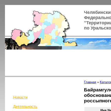
Челябински
Федерально
"Территори
по Уральск
Главная
»
Катало
Байрамгул
обосновани
Новости
россыпного
Деятельность
Инв.№