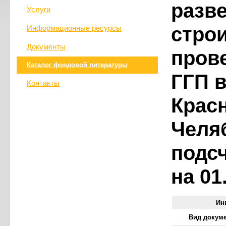
разв
Услуги
стро
Информационные ресурсы
Документы
пров
Каталог фондовой литературы
ГГП в
Контакты
Крас
Челя
подс
на 01
Ин
Вид докум