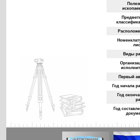
Полез
ископае
Предмет
классифика
Расположе
Номенклат
ли
Виды ра
Организа
исполнит
Первый ав
Год начала р
Год оконч
р
Год составл
докум