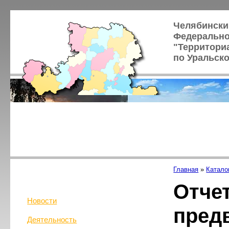
Челябински
Федерально
"Территори
по Уральск
Главная
»
Катало
Отчет
Новости
пред
Деятельность