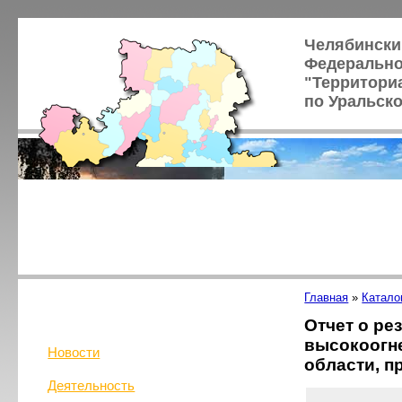
Челябински
Федерально
"Территори
по Уральск
Главная
»
Катало
Отчет о ре
высокоогн
Новости
области, п
Деятельность