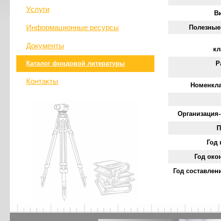
Услуги
В
Информационные ресурсы
Полезные
Документы
кл
Каталог фондовой литературы
Р
Контакты
Номенкла
Организация
П
Год 
Год око
Год составлен