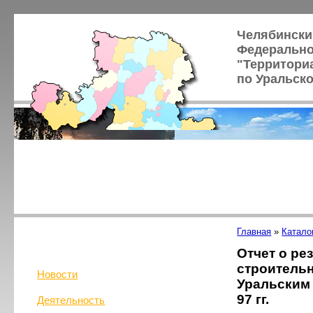
Челябински
Федерально
"Территори
по Уральск
Главная
»
Катало
Отчет о ре
строительн
Новости
Уральским 
97 гг.
Деятельность