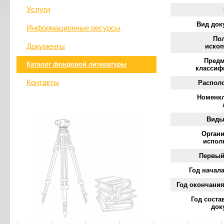
Услуги
Вид док
Информационные ресурсы
По
Документы
иско
Пред
Каталог фондовой литературы
классиф
Контакты
Распол
Номенк
Виды
Органи
испол
Первый
Год начала
Год окончания
Год соста
док