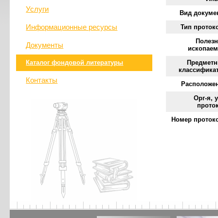
Услуги
Вид докуме
Информационные ресурсы
Тип проток
Полез
Документы
ископае
Каталог фондовой литературы
Предмет
классифика
Контакты
Расположе
Орг-я, у
прото
Номер проток