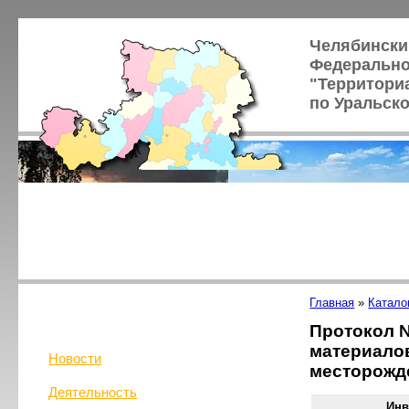
Челябински
Федерально
"Территори
по Уральск
Главная
»
Катало
Протокол №
материалов
Новости
месторожд
Деятельность
Ин