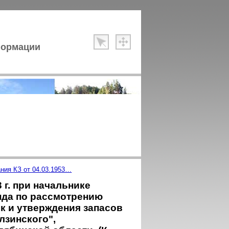
формации
ния КЗ от 04.03.1953…
 г. при начальнике
нда по рассмотрению
к и утверждения запасов
зинского",