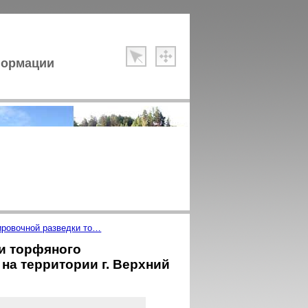
формации
ировочной разведки то…
и торфяного
на территории г. Верхний