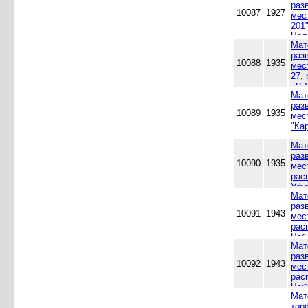
раз
10087
1927
мес
201
Чел
Мат
раз
10088
1935
мес
27,
г.В
Мат
обл
раз
10089
1935
мес
"Ка
рас
Мат
Уфа
раз
10090
1935
мес
рас
Уфа
Мат
раз
10091
1943
мес
рас
Чеб
Мат
Чел
раз
10092
1943
мес
рас
Чеб
Мат
Чел
тор