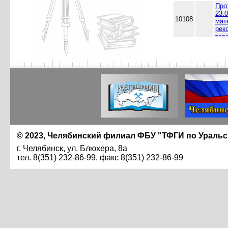
Про
Арг
23.
Чел
10108
мат
(Ме
рек
Ирд
тор
про
"Ув
Арг
Чел
Мес
отч
ТГФ
© 2023, Челябинский филиал ФБУ "ТФГИ по Ураль
г. Челябинск, ул. Блюхера, 8а
тел. 8(351) 232-86-99, факс 8(351) 232-86-99